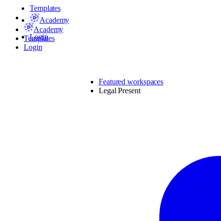
Templates
Academy
Academy
Login
Templates
Login
Featured workspaces
Legal Present