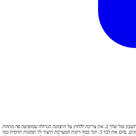
איזה כיף – אם את פה, זה אומר שיש לך הזדמנות ליצור לעצמך סט תמונות תדמית מהממות. אוקיי, זה עובד ככה: 1. את צריכה להתחבר עם החשבון גוגל שלך 2. את צריכה ללחוץ על התמונה הגדולה שמופיעה פה מתחת
לטקסט 3. את צריכה לשלם את עמלת האתר (אלא אם כבר שילמת!) 4. את צריכה להעלות 5-7 תמונות שלך - עדיפות לתמונות עם רקעים שונים, בהם את לבד 5. תוך כמה דקות המערכת תיצור לך תמונות תדמית כמו